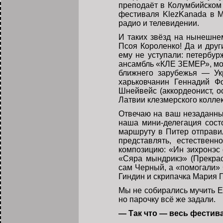
преподаёт в Колумбийском 
фестиваля KlezKanada в М
радио и телевидении.
И таких звёзд на нынешне
Псоя Короленко! Да и дру
ему не уступали: петербу
ансамбль «КЛЕ ЗЕМЕР», мос
ближнего зарубежья — Ук
харьковчанин Геннадий Ф
Шнейвейс (аккордеонист, 
Латвии клезмерского коллек
Отвечаю на ваш незаданный
наша мини-делегация состо
маршруту в Питер отправи
представлять, естествен
композицию: «Ин зихронэс
«Сяра мындрикэ» (Прекра
сам Черный, а «помогали»
Гиндин и скрипачка Мария 
Мы не собирались мучить Е
но парочку всё же задали.
— Так что — весь фестив