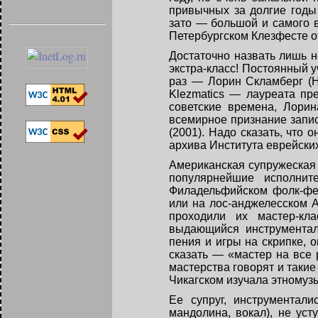
привычных за долгие годы 
зато — большой и самого в
Петербургском Клезфесте о
Достаточно назвать лишь н
экстра-класс! Постоянный у
раз — Лорин Скламберг (Нь
Klezmatics — лауреата пр
советские времена, Лори
всемирное признание записи
(2001). Надо сказать, что 
архива Института еврейски
Американская супружеская
популярнейшие исполни
Филадельфийском фолк-фест
или на лос-анджелесском A
проходили их мастер-к
выдающийся инструментали
пения и игры на скрипке, 
сказать — «мастер на все 
мастерства говорят и такие
Чикагском изучала этномуз
Ее супруг, инструментал
мандолина, вокал), не уст