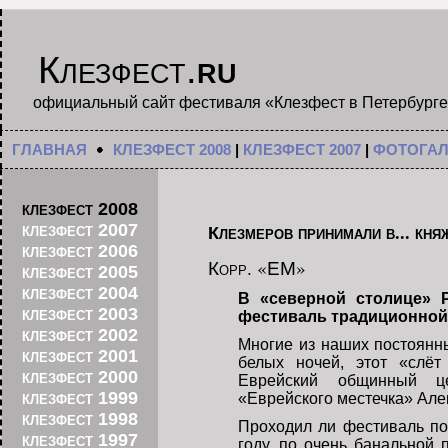
Клезфест.
ru
официальный сайт фестиваля «Клезфест в Петербурге
ГЛАВНАЯ
КЛЕЗФЕСТ 2008
|
КЛЕЗФЕСТ 2007
|
ФОТОГАЛ
клезфест 2008
Клезмеров принимали в... кня
клезфест 2007
клезфест 2006
Корр. «ЕМ»
клезфест 2005
клезфест 2004
В «северной столице» 
клезфест 2003
фестиваль традиционной 
клезфест 2002
Многие из наших постоянны
клезфест 2001
белых ночей, этот «слёт
клезфест 2000
Еврейский общинный це
клезфест 1999
«Еврейского местечка» Ал
клезфест 1998
Проходил ли фестиваль по
клезфест 1997
году, по очень банальной