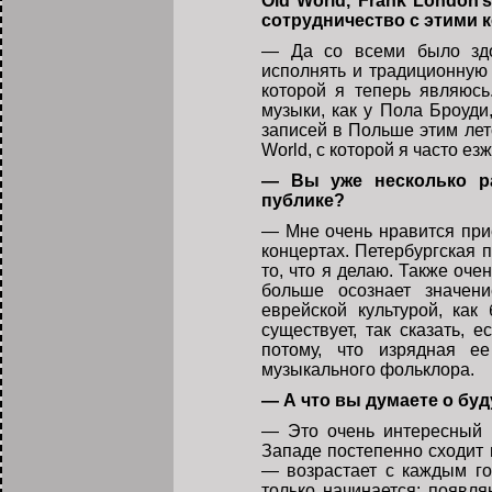
Old World, Frank London’s
сотрудничество с этими 
— Да со всеми было здо
исполнять и традиционную 
которой я теперь являюс
музыки, как у Пола Броуди,
записей в Польше этим лет
World, с которой я часто ез
— Вы уже несколько ра
публике?
— Мне очень нравится при
концертах. Петербургская п
то, что я делаю. Также оче
больше осознает значен
еврейской культурой, ка
существует, так сказать, 
потому, что изрядная е
музыкального фольклора.
— А что вы думаете о бу
— Это очень интересный в
Западе постепенно сходит н
— возрастает с каждым го
только начинается: появл