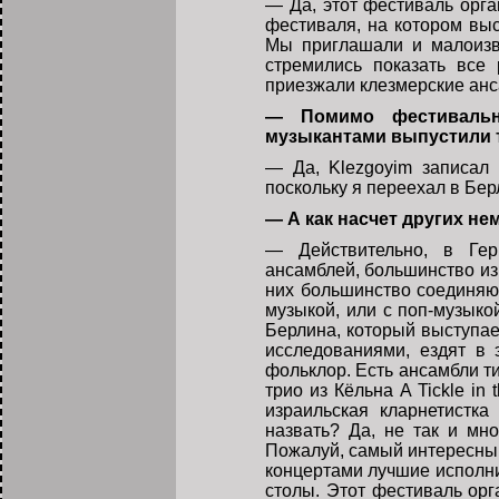
— Да, этот фестиваль орга
фестиваля, на котором вы
Мы приглашали и малоизв
стремились показать все
приезжали клезмерские анса
— Помимо фестивальн
музыкантами выпустили т
— Да, Klezgoyim записал
поскольку я переехал в Бер
— А как насчет других не
— Действительно, в Гер
ансамблей, большинство из
них большинство соединяют
музыкой, или с поп-музыко
Берлина, который выступае
исследованиями, ездят в
фольклор. Есть ансамбли ти
трио из Кёльна A Tickle in
израильская кларнетистк
назвать? Да, не так и мн
Пожалуй, самый интересный
концертами лучшие исполни
столы. Этот фестиваль орг