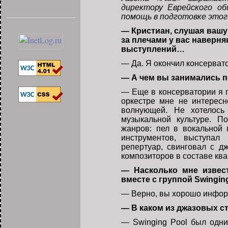
директору Еврейского о
помощь в подготовке этог
— Кристиан, слушая вашу 
за плечами у вас наверн
выступлений…
— Да. Я окончил консерват
— А чем вы занимались п
— Еще в консерватории я п
оркестре мне не интересн
волнующей. Не хотелось
музыкальной культуре. П
жанров: пел в вокальной 
инструментов, выступал 
репертуар, свинговал с 
композиторов в составе ква
— Насколько мне извест
вместе с группой Swingin
— Верно, вы хорошо инф
— В каком из джазовых с
— Swinging Pool был одни