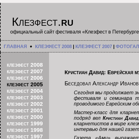
Клезфест.
ru
официальный сайт фестиваля «Клезфест в Петербурге
ГЛАВНАЯ
КЛЕЗФЕСТ 2008
|
КЛЕЗФЕСТ 2007
|
ФОТОГАЛ
клезфест 2008
Кристиан Давид: Еврейская м
клезфест 2007
клезфест 2006
Беседовал Александр Иванов
клезфест 2005
клезфест 2004
Сегодня мы продолжает з
клезфест 2003
фестиваля и семинара т
клезфест 2002
проводимого Еврейским о
клезфест 2001
Мастер-класс для кларне
клезфест 2000
подряд вел
Кристиан Давид
клезфест 1999
кларнетистов в мире клез
интервью для нашей газет
клезфест 1998
клезфест 1997
Газета «Ами» выражает