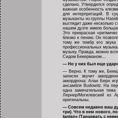
сделано. Утвердился опре
важная особенность клезме
для интерпретаций. В су
музыканты из группы Hasidi
выглядит даже несколько с
нашем дуэте имело большой
Это прекрасная «ритмиче
близко к пению. Он позволя
тому же тембр его звука 
профессиональных музыкал
музыку. Правда, можно всп
Сидом Бекерманом…
— Но у них был еще уда
— Верно. К тому же, Беке
записях звучит аккордео
аккордеона: Алан Берн и
ансамбля Budowitz. На пер
одна замечательная тема
Лернер/Могилевский из А
оригинальны.
— Совсем недавно ваш дуэ
три). Что в нем нового, 
tantsn» (Танцевать с нев