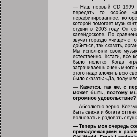
— Наш первый CD 1999 го
передать то особое «ж
нерафинированное, котор
которой помогает музыканту
студии в 2003 году. Он с
калейдоскопе. По сравне
звучат гораздо «чище» с т
добиться, так сказать, орг
Мы исполняли свою музыку
естественно. Кстати, все 
было нелегко. Когда игр
затрачиваешь очень много с
этого надо вложить всю св
было сказать: «Да, получил
— Кажется, так же, с п
может быть, поэтому мы
огромное удовольствие?
— Абсолютно верно. Клезме
быть свежа и богата оттен
волновать и радовать слуш
— Теперь моя очередь со
принадлежащими к разли