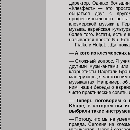
директор. Однако больши
«Клезфест» — это просто
общаться друг с друго
профессионального роста
клезмерской музыки в Ге
музыка, еврейская культу
более того. Кстати, есть 
называется просто Nu. Ест
— Fialke и Huljet… Да, пожа
— А кого из клезмерских
— Сложный вопрос. Я училс
другими музыкантами или
кларнетисты Нафтали Бран
манеру игры, я часто к ним
музыкантах. Например, об
ним, наши беседы о еврейс
чисто практические советы
— Теперь поговорим о 
Khupe, в котором вы иг
выбрали такие инструмен
— Потому, что мы не умеем 
правда. Сегодня на клез
музыкантов. Порой создае