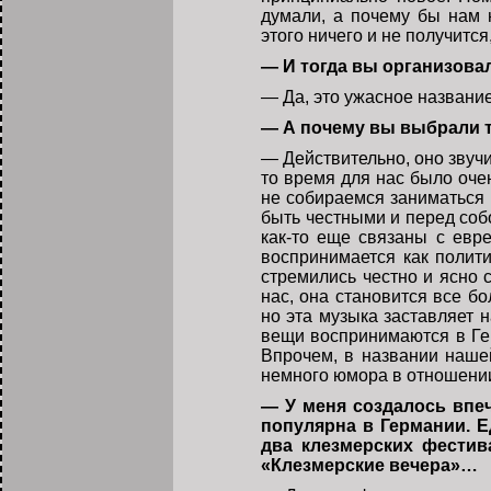
думали, а почему бы нам 
этого ничего и не получитс
— И тогда вы организова
— Да, это ужасное название
— А почему вы выбрали т
— Действительно, оно звучи
то время для нас было оче
не собираемся заниматься
быть честными и перед соб
как-то еще связаны с евре
воспринимается как полити
стремились честно и ясно с
нас, она становится все бо
но эта музыка заставляет 
вещи воспринимаются в Гер
Впрочем, в названии наше
немного юмора в отношении
— У меня создалось впеч
популярна в Германии. Е
два клезмерских фестив
«Клезмерские вечера»…